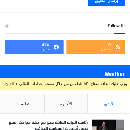
Follow Us
474
0
متابعون
متابع
Weather
يجب عليك إضافة مفتاح API للطقس من خلال صفحة إعدادات القالب > الدمج
الأشهر
الأخيرة
تعليقات
رئاسة النيابة العامة تضع مواجهة حوادث السير
ضمن أولويات السياسة الجنائية