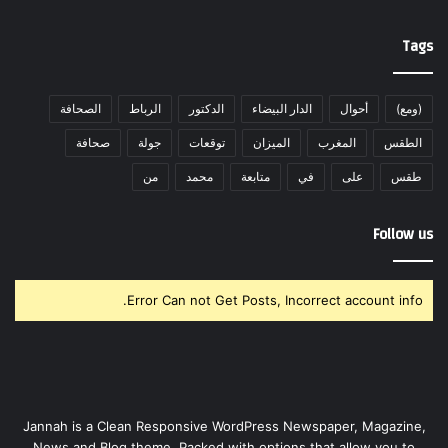
Tags
(ومع)
أحوال
الدار البيضاء
الدكتور
الرباط
الصحافة
الطقس
المغرب
الميزان
توقعات
جولة
صحافة
طقس
على
في
متابعة
محمد
من
Follow us
Error Can not Get Posts, Incorrect account info.
Jannah is a Clean Responsive WordPress Newspaper, Magazine,
News and Blog theme. Packed with options that allow you to