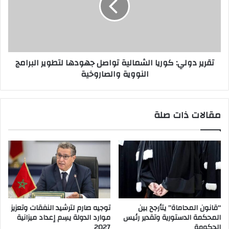
تقرير دولي: كوريا الشمالية تواصل جهودها لتطوير البرامج
النووية والصاروخية
مقالات ذات صلة
“قانون المحاماة” يتأرجح بين
توجيه صارم لترشيد النفقات وتعزيز
المحكمة الدستورية وتقدير رئيس
موارد الدولة يسِم إعداد ميزانية
الحكومة
2027