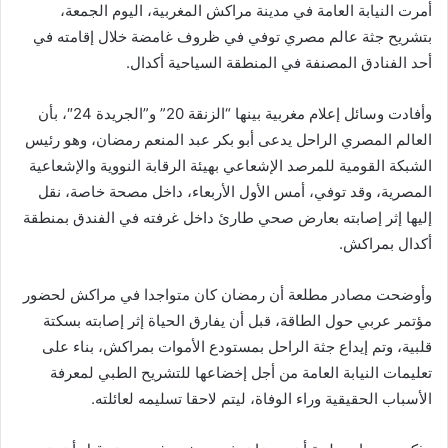
أمرت النيابة العامة في مدينة مراكش المغربية، اليوم الجمعة،
بتشريح جثة عالم مصري توفي في ظروف غامضة خلال إقامته في
أحد الفنادق المصنفة في المنطقة السياحية أكدال.
وأفادت وسائل إعلام مغربية بينها “الزنقة 20” و”الجريدة 24″، بأن
العالم المصري الراحل يدعى أبو بكر عبد المنعم رمضان، وهو رئيس
الشبكة القومية للمرصد الإشعاعي بهيئة الرقابة النووية والإشعاعية
المصرية، وقد توفي، أمس الأول الأربعاء، داخل مصحة خاصة، نقل
إليها إثر إصابته بعارض صحي طارئ داخل غرفته في الفندق بمنطقة
أكدال بمراكش.
وأوضحت مصادر مطلعة أن رمضان كان متواجدا في مراكش لحضور
مؤتمر عربي حول الطاقة، قبل أن يفارق الحياة إثر إصابته بسكتة
قلبية، وتم إيداع جثة الراحل بمستودع الأموات بمراكش، بناء على
تعليمات النيابة العامة من أجل إخضاعها للتشريح الطبي لمعرفة
الأسباب الحقيقية وراء الوفاة، ليتم لاحقا تسليمه لعائلته.