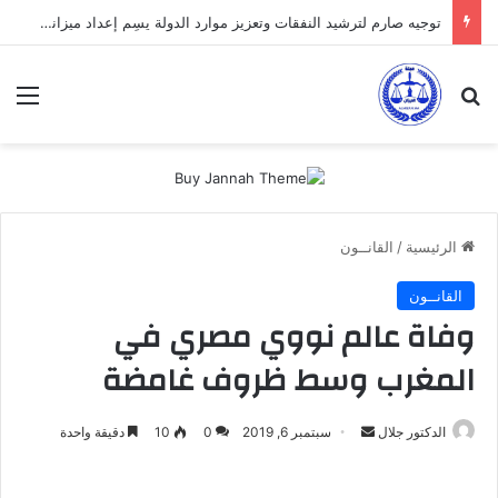
توجيه صارم لترشيد النفقات وتعزيز موارد الدولة يسِم إعداد ميزانية 2027
بحث عن
الق
الرئيسية
/
القانــون
القانــون
وفاة عالم نووي مصري في
المغرب وسط ظروف غامضة
أرسل
الدكتور جلال
سبتمبر 6, 2019
0
10
دقيقة واحدة
بريدا
إلكترونيا