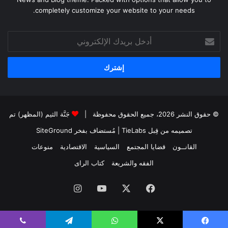
completely customize your website to your needs.
أدخل
بريدك
الإلكتروني
© حقوق النشر 2026، جميع الحقوق محفوظة |
جَنَّة الثيم (المظهر) تم
تصميمه من قِبل TieLabs
| مُستضاف بفخر
SiteGround
القانــون
قضايا المجتمع
السياسية
الاقتصادية
منوعات
الفقه والشريعة
كتاب الراى
فيسبوك
X
يوتيوب
انستقرام