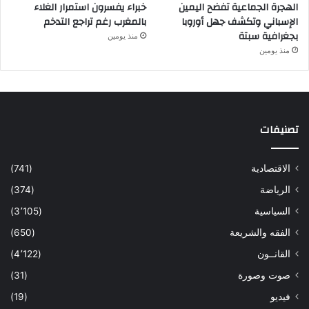
الهجرة الجماعية تفضح اليمين
خبراء يفسرون استمرار الغلاء
الإسباني وتكشف جهل أوروبا
بالمغرب رغم تراجع التدخم
بجغرافية سبتة
منذ يومين
منذ يومين
تصنيفات
الاقتصادية
(741)
الرياضة
(374)
السياسية
(3٬105)
الفقه والشريعة
(650)
القانــون
(4٬122)
صوت وصورة
(31)
فيديو
(19)