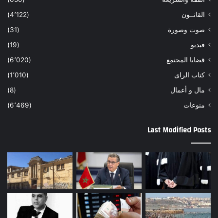
القانــون
(4٬122)
صوت وصورة
(31)
فيديو
(19)
قضايا المجتمع
(6٬020)
كتاب الراى
(1٬010)
مال و أعمال
(8)
منوعات
(6٬469)
Last Modified Posts