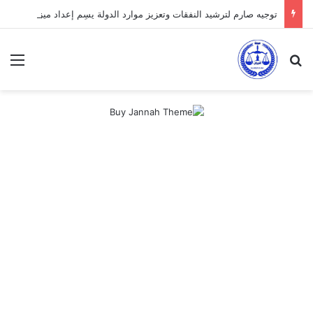
توجيه صارم لترشيد النفقات وتعزيز موارد الدولة يسِم إعداد ميزانية 2027
بحث عن
الق