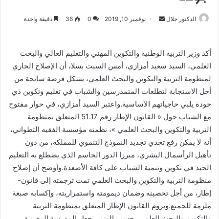
أرسل
الدكتور جلال
نوفمبر 10, 2019
0
36
دقيقة واحدة
بريدا
إلكترونيا
أكد وزير التربية الوطنية والتكوين المهني والتعليم العالي والبحث
العلمي، السيد سعيد أمزازي، أمس السبت بسلا، أن الإصلاح الجاري
لمنظومة التربية والتكوين والبحث العلمي، يشكل فرصة سانحة من
أجل الاستجابة لتطلعات المتمدرسين والشباب في تعليم وتكوين ذي
جودة يلبي حاجياتهم الأساسية.واعتبر السيد أمزازي، في حوار مفتوح
مع الشباب حول « القانون الإطار رقم 51.17 المتعلق بمنظومة
التربية والتكوين والبحث العلمي »، نظمته مؤسسة الفقيه التطواني،
أنه لا يمكن رفع تحدي تجديد النموذج التنموي للمملكة، من دون
تأهيل الرأسمال البشري، مبرزا الدور الحاسم الذي يضطلع به التعليم
الجيد في تكوين وتنمية الشباب على كافة الأصعدة.وأوضح أن إصلاح
منظومة التربية والتكوين والبحث العلمي تمت ترجمته إلى قانون-
إطار، من أجل تحصينه وضمان ديمومته واستمراريته، وإكسابه صبغة
ملزمة للجميع.ويروم القانون الإطار المتعلق بمنظومة التربية
والتكوين والبحث العلمي، حسب الوزير، جعل المدرسة المغربية