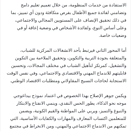
الاستفادة من خدمات المنظومة، من خلال تعميم تعليم دامج
وتضامني لفائدة جميع الأطفال بفرص متكافئة ودون أي تمييز، بما
في ذلك تحقيق الإنصاف على المستويين المجالي والاجتماعي،
وعلى أساس النوع، ولفائدة الأشخاص في وضعية إعاقة أو في
وضعيات خاصة.
أما المحور الثاني فيرتبط بأحد الانشغالات المركزية للشباب،
والمتعلقة بجودة التربية والتكوين، وتحقيق الملاءمة بين التكوين
والتشغيل، كمرتكز لتأهيل الشباب في مختلف المجالات، وتحسين
قابليتهم للاندماج المهني والاقتصادي والاجتماعي، وفي نفس الوقت
الاستجابة لحاجات النسيج المقاولاتي ومتطلبات الاقتصاد الوطني.
ويكمن جوهر الإصلاح بهذا الخصوص في اعتماد نموذج بيداغوجي
موجه نحو الذكاء، يطور الحس النقدي، وينمي الانفتاح والابتكار
والنبوغ والتميز، ويربي على المواطنة والقيم الكونية، ويضمن
للمتعلمين اكتساب المعارف والمهارات والكفايات الأساسية، التي
تمكنهم من الاندماج الاجتماعي والمهني، ومن الانخراط في مجتمع