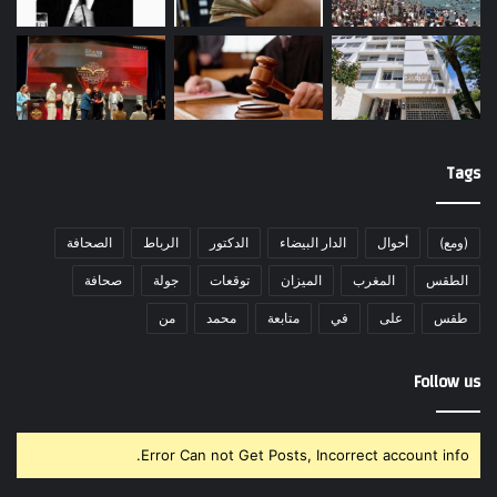
Tags
(ومع)
أحوال
الدار البيضاء
الدكتور
الرباط
الصحافة
الطقس
المغرب
الميزان
توقعات
جولة
صحافة
طقس
على
في
متابعة
محمد
من
Follow us
Error Can not Get Posts, Incorrect account info.