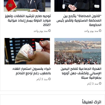
“قانون المحاماة” يتأرجح بين
توجيه صارم لترشيد النفقات وتعزيز
المحكمة الدستورية وتقدير رئيس
موارد الدولة يسِم إعداد ميزانية
الحكومة
2027
منذ يوم واحد
منذ يوم واحد
الهجرة الجماعية تفضح اليمين
خبراء يفسرون استمرار الغلاء
الإسباني وتكشف جهل أوروبا
بالمغرب رغم تراجع التدخم
بجغرافية سبتة
منذ 3 أيام
منذ 3 أيام
اترك تعليقاً