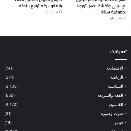
الهجرة الجماعية تفضح اليمين
خبراء يفسرون استمرار الغلاء
الإسباني وتكشف جهل أوروبا
بالمغرب رغم تراجع التدخم
بجغرافية سبتة
منذ 3 أيام
منذ 3 أيام
تصنيفات
الاقتصادية
(741)
الرياضة
(374)
السياسية
(3٬105)
الفقه والشريعة
(650)
القانــون
(4٬122)
صوت وصورة
(31)
فيديو
(19)