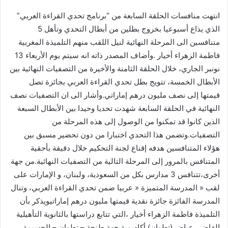
إلكترونيا
انتهت منافسات الحلقة السابعة من “برنامج تحدي القراءة العربي”
الذي يذاع أسبوعيا بخروج بطلين من أبطال التحدي وتأهل 5
متنافسين الى المرحلة النهائية لنيل اللقب منهم التلميذة المغربية
فاطمة الزهراء أخيار .وأضاف المصدر ذاته انه سيتم يوم الأربعاء 13
نونبر الجاري، خلال الحلقة الثامنة والأخيرة من التصفيات النهائية بين
الأبطال الخمسة، تتويج بطل تحدي القراءة العربي بجائزة تصل
قيمتها إلى نصف مليون درهم إماراتي.وأشار الى ان التصفيات نصف
النهائية في الحلقة السابعة شهدت تحديا وحيدا بين الأبطال السبعة
الذين كانوا قد تمكنوا من الوصول إلى هذه المرحلة من
التصفيات.وتضمن هذا التحدي اختبارا من دون تحضير مسبق بين
هؤلاء المتنافسين هدفه إقناع لجنة التحكيم خلال دقيقة بأحقية
المتنافس بالمرور إلى المرحلة التالية من التصفيات النهائية.من جهة
أخرى،تتنافس 3 مدارس بكل من السعودية، ولبنان، و الإمارات على
لقب « المدرسة المتميزة « عربيا ضمن تحدي القراءة العربي، وتنال
المدرسة الفائزة جائزة نقدية قيمتها مليون درهم إماراتيويذكر بأن
التلميذة فاطمة الزهراء أخيار ،التي تتابع دراستها بالثانوية التأهيلية
القاضي عياض (تطوان) أكاديمية جهة طنجة – تطوان – الحسيمة،