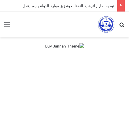
توجيه صارم لترشيد النفقات وتعزيز موارد الدولة يسِم إعداد ميزانية 2027
بحث عن
الق