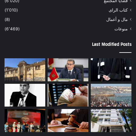
قضايا المجتمع
(6٬020)
كتاب الراى
(1٬010)
مال و أعمال
(8)
منوعات
(6٬469)
Last Modified Posts