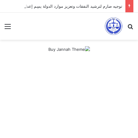
توجيه صارم لترشيد النفقات وتعزيز موارد الدولة يسِم إعداد ميزانية 2027
بحث عن
الق