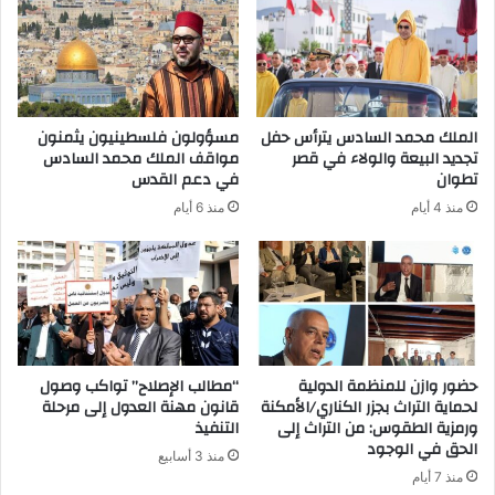
الملك محمد السادس يترأس حفل
مسؤولون فلسطينيون يثمنون
تجديد البيعة والولاء في قصر
مواقف الملك محمد السادس
تطوان
في دعم القدس
منذ 4 أيام
منذ 6 أيام
حضور وازن للمنظمة الدولية
“مطالب الإصلاح” تواكب وصول
لحماية التراث بجزر الكناري/الأمكنة
قانون مهنة العدول إلى مرحلة
ورمزية الطقوس: من التراث إلى
التنفيذ
الحق في الوجود
منذ 3 أسابيع
منذ 7 أيام