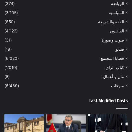
الرياضة
(374)
السياسية
(3٬105)
الفقه والشريعة
(650)
القانــون
(4٬122)
صوت وصورة
(31)
فيديو
(19)
قضايا المجتمع
(6٬020)
كتاب الراى
(1٬010)
مال و أعمال
(8)
منوعات
(6٬469)
Last Modified Posts