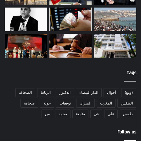
Tags
(ومع)
أحوال
الدار البيضاء
الدكتور
الرباط
الصحافة
الطقس
المغرب
الميزان
توقعات
جولة
صحافة
طقس
على
في
متابعة
محمد
من
Follow us