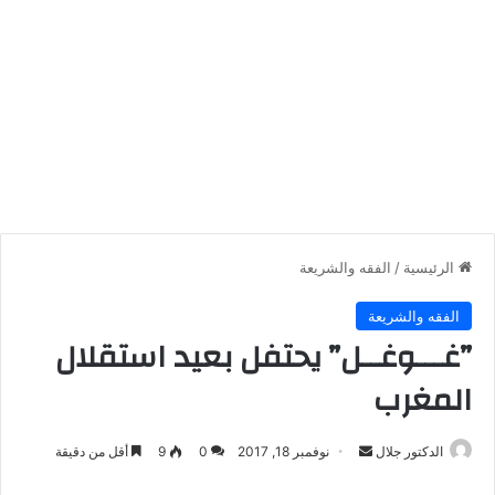
الرئيسية
/
الفقه والشريعة
الفقه والشريعة
”غـــوغــل” يحتفل بعيد استقلال
المغرب
أرسل
الدكتور جلال
نوفمبر 18, 2017
0
9
أقل من دقيقة
بريدا