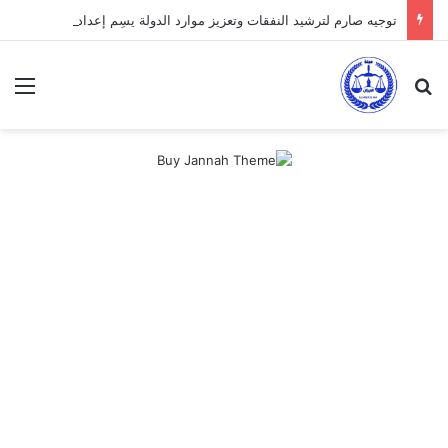
توجيه صارم لترشيد النفقات وتعزيز موارد الدولة يسِم إعداد ميزانية 2027
بحث عن
الق