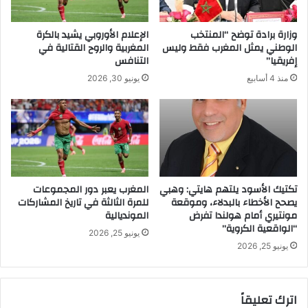
وزارة برادة توضح “المنتخب
الإعلام الأوروبي يشيد بالكرة
الوطني يمثل المغرب فقط وليس
المغربية والروح القتالية في
إفريقيا”
التنافس
منذ 4 أسابيع
يونيو 30, 2026
تكتيك الأسود يلتهم هايتي: وهبي
المغرب يعبر دور المجموعات
يصحح الأخطاء بالبدلاء، وموقعة
للمرة الثالثة في تاريخ المشاركات
مونتيري أمام هولندا تفرض
المونديالية
“الواقعية الكروية”
يونيو 25, 2026
يونيو 25, 2026
اترك تعليقاً