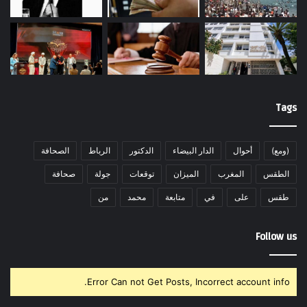
Tags
(ومع)
أحوال
الدار البيضاء
الدكتور
الرباط
الصحافة
الطقس
المغرب
الميزان
توقعات
جولة
صحافة
طقس
على
في
متابعة
محمد
من
Follow us
Error Can not Get Posts, Incorrect account info.