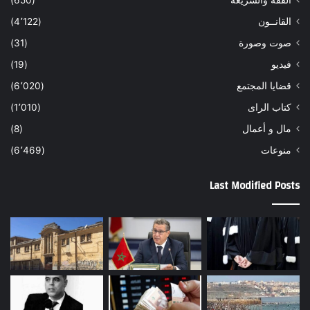
الفقه والشريعة
(650)
القانــون
(4٬122)
صوت وصورة
(31)
فيديو
(19)
قضايا المجتمع
(6٬020)
كتاب الراى
(1٬010)
مال و أعمال
(8)
منوعات
(6٬469)
Last Modified Posts