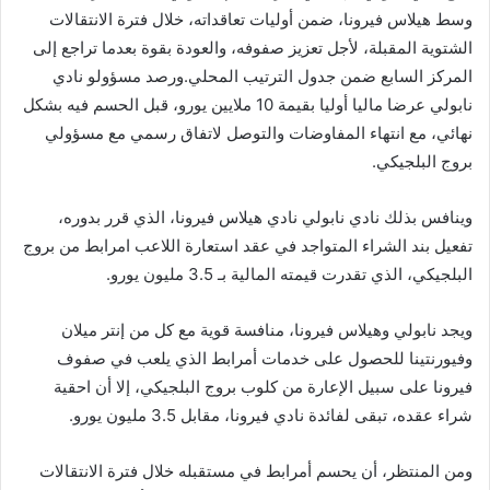
وسط هيلاس فيرونا، ضمن أوليات تعاقداته، خلال فترة الانتقالات
الشتوية المقبلة، لأجل تعزيز صفوفه، والعودة بقوة بعدما تراجع إلى
المركز السابع ضمن جدول الترتيب المحلي.ورصد مسؤولو نادي
نابولي عرضا ماليا أوليا بقيمة 10 ملايين يورو، قبل الحسم فيه بشكل
نهائي، مع انتهاء المفاوضات والتوصل لاتفاق رسمي مع مسؤولي
بروج البلجيكي.
وينافس بذلك نادي نابولي نادي هيلاس فيرونا، الذي قرر بدوره،
تفعيل بند الشراء المتواجد في عقد استعارة اللاعب امرابط من بروج
البلجيكي، الذي تقدرت قيمته المالية بـ 3.5 مليون يورو.
ويجد نابولي وهيلاس فيرونا، منافسة قوية مع كل من إنتر ميلان
وفيورنتينا للحصول على خدمات أمرابط الذي يلعب في صفوف
فيرونا على سبيل الإعارة من كلوب بروج البلجيكي، إلا أن احقية
شراء عقده، تبقى لفائدة نادي فيرونا، مقابل 3.5 مليون يورو.
ومن المنتظر، أن يحسم أمرابط في مستقبله خلال فترة الانتقالات