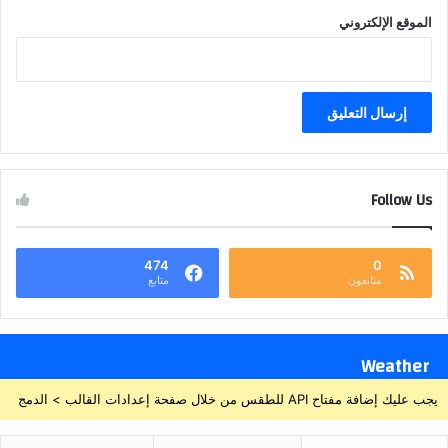
الموقع الإلكتروني
Follow Us
474
0
متابعون
متابع
Weather
يجب عليك إضافة مفتاح API للطقس من خلال صفحة إعدادات القالب > الدمج