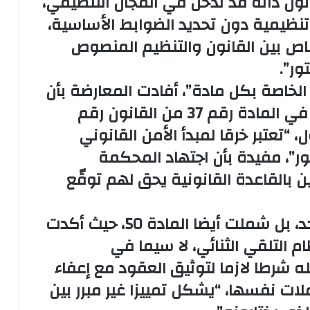
ون ذاته قد تدخل في المجال التنظيمي،
ظيمية دون تحديد الضوابط الأساسية،
صاص بين القانون والتنظيم المنصوص
لخاصة بكل مادة”، أفادت المعارضة بأن
عبارة “بدون سبب مشروع” الواردة في المادة رقم 37 من القانون رقم
ول، “تعتبر خرقا لمبدأ الأمن القانوني
فصل 06 من الدستور”، مفيدة بأن اجتهاد المحكمة
ن بالقاعدة القانونية يحق لهم توقّع
ولم تتوقف الملاحظات عند هذا الحد، بل شملت أيضا المادة 50، حيث أكدت
ام التلقي الثنائي، لا سيما في
له شرطا لازما لتوثيق العقود مع إعفاء
ات نفسها، “يشكل تمييزا غير مبرر بين