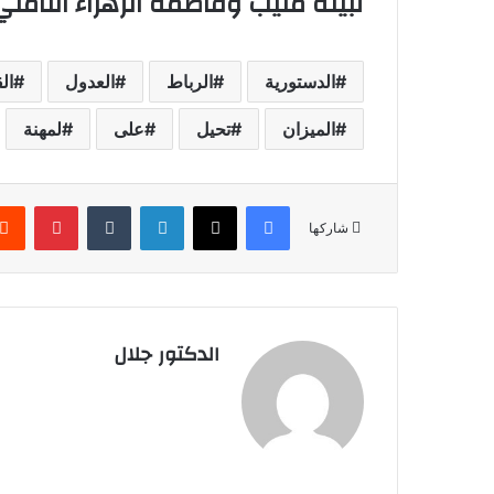
نبيلة منيب وفاطمة الزهراء التام
الدستورية
الرباط
العدول
ال
الميزان
تحيل
على
لمهنة
فيسبوك
X
لينكدإن
بينتير
شاركها
الدكتور جلال