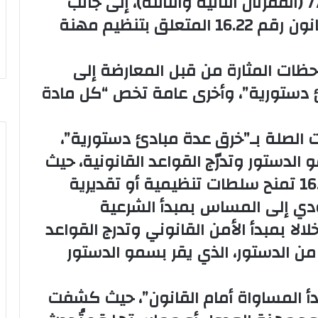
و67 (البند الأول)، فضلا عن المادة 77 (الفقرتان الثانية والثالثة)، إلى جانب
مواد أخرى أو مجموع النص من القانون رقم 16.22 المتعلق بتنظيم مهنة
حظات المثارة من قبل المعارضة إلى
 دستورية”، وأخرى عامة تخص “كل مادة
 الصلة بـ”خرق عدة مبادئ دستورية”،
الدستور وتدرّج القواعد القانونية، حيث
إن بعض مقتضيات القانون رقم 16.22 تمنح سلطات تنظيمية أو تقديرية
ؤدي إلى المساس بمبدأ الشرعية
خلالا بمبدأ الأمن القانوني وتدرج القواعد
لقانونية الذي ينص عليه الفصل 6 من الدستور، الذي يقر بسمو الدستور
بدأ المساواة أمام القانون”، حيث كشفت