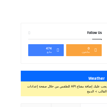
Follow Us
474
0
متابعون
متابع
Weather
يجب عليك إضافة مفتاح API للطقس من خلال صفحة إعدادات
القالب > الدمج