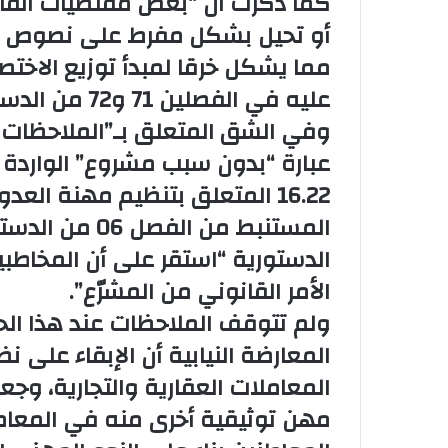
كما ذكرت أن “بعض مقتضيات القان
أو تحيل بشكل مفرط على نصوص تن
مما يشكل خرقا لمبدأ توزيع الاخت
عليه في الفصلين 71 و72 من الدستور”.
وفي الشق المتعلق بـ”الملاحظات ا
16.22 المتعلق بتنظيم مهنة العد
المستنبط من ال
الدستورية “استقر على أن المخاطبي
الأمر القانوني من المشرّع”.
المعارضة النيابية أن الإبقاء على نظ
المعاملات العقارية والتجارية، وجع
مهن توثيقية أخرى منه في المعامل