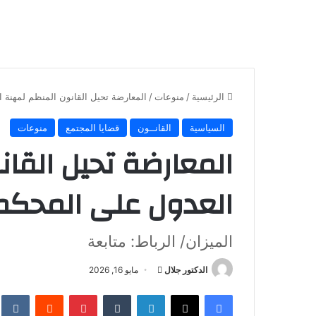
الرئيسية
/
منوعات
/
المعارضة تحيل القانون المنظم لمهنة 
السياسية
القانــون
قضايا المجتمع
منوعات
المعارضة تحيل القا
العدول على المحكم
الميزان/ الرباط: متابعة
أرسل
الدكتور جلال
مايو 16, 2026
بريدا
فيسبوك
X
لينكدإن
بينتيريست
إلكترونيا