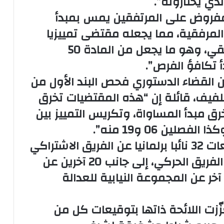
لذي يختارونه”.
لمفروض على المرتفقين يمس بمبدأ
المرفقية، مما يجعله مقتضى تمييزيا
يفتقر للمسوغ الموضوعي والمنطقي، وهو ما يجعل من المادة 50
 تكافؤ الفرص”.
ن القضاء الدستوري فحص البند الأول من
ود اللفيف، قائلة إن “هذه المقتضيات تخرق
 مبدأ المساواة، وتكريس التمييز بين
لين 06 و19 منه”.
وأُرفقت رسالة الإحالة بلائحة توقيعات 32 نائبا برلمانيا عن الفريق الاشتراكي
ــ المعارضة الاتحادية، و25 نائبا عن الفريق الحركي، إلى جانب 20 آخرين عن
قدم والاشتراكية، و12 نائبا آخر عن المجموعة النيابية للعدالة
ّزت اللائحة ذاتها بتوقيعات كل من