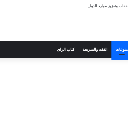
ات وتعزيز موارد الدولة يسِم إعداد ميزانية 2027
منوعات
الفقه والشريعة
كتاب الراى