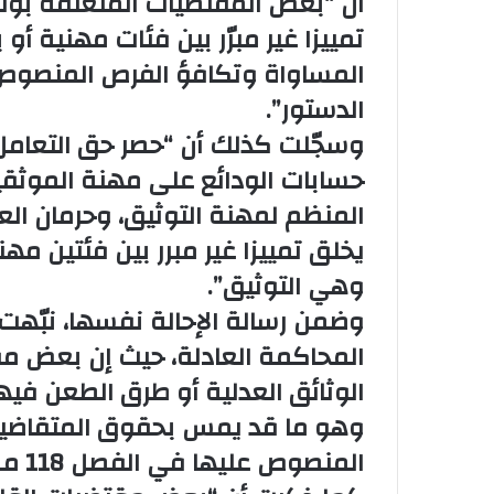
أن “بعض المقتضيات المتعلقة بول
تمييزا غير مبرّر بين فئات مهنية أو
الدستور”.
وسجّلت كذلك أن “حصر حق التعامل 
المنظم لمهنة التوثيق، وحرمان ال
يخلق تمييزا غير مبرر بين فئتين م
وهي التوثيق”.
وضمن رسالة الإحالة نفسها، نبّهت ا
المحاكمة العادلة، حيث إن بعض مق
الوثائق العدلية أو طرق الطعن فيه
وهو ما قد يمس بحقوق المتقاضين
المنصوص عليها في الفصل 118 من الدستور الذي يضمن حق التقاضي”.