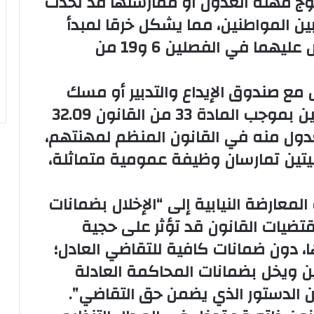
وج مهنة العدول أو ممارستها قد تُحدث
 بين المواطنين، مما يشكل خرقا لمبدأ
المساواة وتكافؤ الفرص المنصوص عليهما في الفصلين 6 و19 من
مع صندوق الإيداع والتدبير أو مسك
حسابات الودائع على مهنة الموثقين بموجب المادة 33 من القانون 32.09
عدول منه في القانون المنظم لمهنتهم،
هنيتين تمارسان وظيفة عمومية متماثلة،
لمعارضة النيابية إلى “الإخلال بضمانات
تضيات القانون قد تؤثر على حجية
ا، دون ضمانات كافية للتقاضي العادل؛
 ويخل بضمانات المحاكمة العادلة