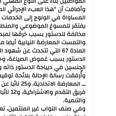
المواطنين بناء على النوع المهني ا
وأضافت أن “هذا العبء الإجرائي ا
المساواة في الولوج إلى الخدمات 
مخالفة للدستور بسبب خرقها لمبدأ
والتمست المعارضة النيابية أيضا م
المادة 67 التي تتحدث عن شه
الدستور بسبب غموض الصياغة، وخرق
الجنسين في ديباجة الدستور ذاته وكذا الفص
فريق الت
والتنمية.
وفي صنف النواب غير المنتمين، تعز