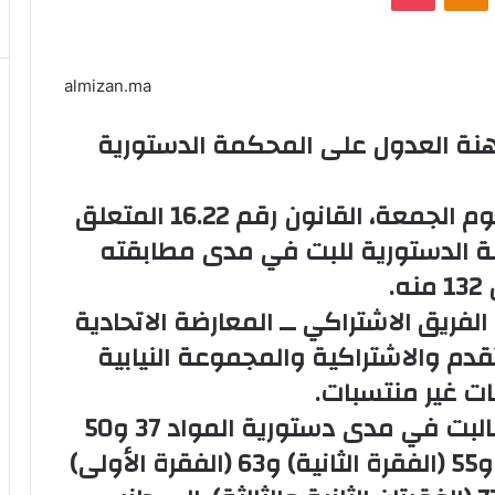
almizan.ma
هنة العدول على المحكمة الدستورية
أحالت المعارضة بمجلس النواب، اليوم الجمعة، القانون رقم 16.22 المتعلق
ة الدستورية للبت في مدى مطابقته
.
فريق الاشتراكي ــ المعارضة الاتحادية
قدم والاشتراكية والمجموعة النيابية
بات غير منتسبات.
وفي هذا الصدد، طالبت المعارضة بالبت في مدى دستورية المواد 37 و50
و51 و53 (الفقرتان الأولى والثانية) و55 (الفقرة الثانية) و63 (الفقرة الأولى)