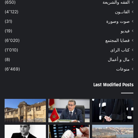
الفقه والشريعة
(650)
القانــون
(4٬122)
صوت وصورة
(31)
فيديو
(19)
قضايا المجتمع
(6٬020)
كتاب الراى
(1٬010)
مال و أعمال
(8)
منوعات
(6٬469)
Last Modified Posts