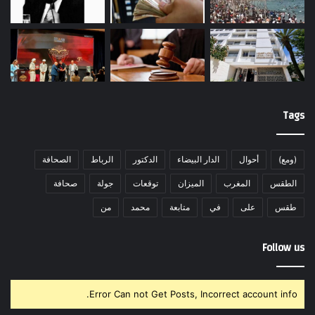
Tags
(ومع)
أحوال
الدار البيضاء
الدكتور
الرباط
الصحافة
الطقس
المغرب
الميزان
توقعات
جولة
صحافة
طقس
على
في
متابعة
محمد
من
Follow us
Error Can not Get Posts, Incorrect account info.