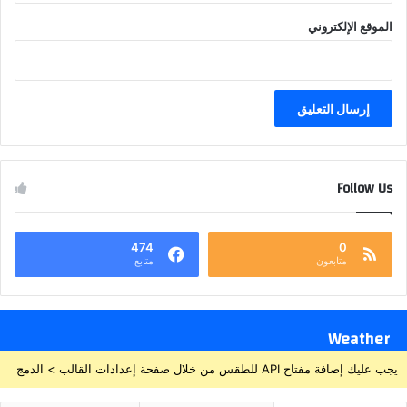
الموقع الإلكتروني
Follow Us
474
0
متابعون
متابع
Weather
يجب عليك إضافة مفتاح API للطقس من خلال صفحة إعدادات القالب > الدمج