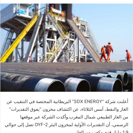
بريدا
إلكترونيا
أعلنت شركة “SDX ENERGY” البريطانية المختصة في التنقيب عن
الغاز والنفط، أمس الثلاثاء، عن اكتشاف مخزون “يفوق التقديرات”
من الغاز الطبيعي شمال المغرب.وأكدت الشركة عبر موقعها
الرسمي، أن التقديرات الأولية لمخزون البئر OYF-2 تصل إلى حوالي
1.9 مليار قدم مكعب من الغاز.