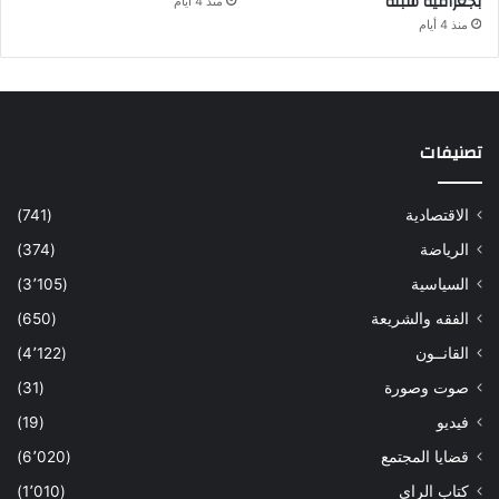
بجغرافية سبتة
منذ 4 أيام
منذ 4 أيام
تصنيفات
الاقتصادية
(741)
الرياضة
(374)
السياسية
(3٬105)
الفقه والشريعة
(650)
القانــون
(4٬122)
صوت وصورة
(31)
فيديو
(19)
قضايا المجتمع
(6٬020)
كتاب الراى
(1٬010)