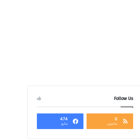
Follow Us
474
0
متابعون
متابع