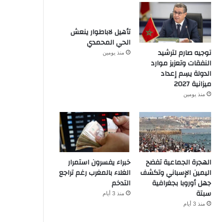
تأهيل لاباطوار ينعش
الحي المحمدي
توجيه صارم لترشيد
منذ يومين
النفقات وتعزيز موارد
الدولة يسِم إعداد
ميزانية 2027
منذ يومين
الهجرة الجماعية تفضح
خبراء يفسرون استمرار
اليمين الإسباني وتكشف
الغلاء بالمغرب رغم تراجع
جهل أوروبا بجغرافية
التدخم
سبتة
منذ 3 أيام
منذ 3 أيام