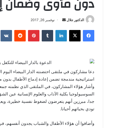
دون مأوى وضمان إع
أرسل
الدكتور جلال
نوفمبر 26, 2017
بريدا
فيسبوك
X
لينكدإن
بينتيريست
إلكترونيا
دعا مشاركون في ملتقى احتضنته الدار البيضاء اليوم 
استراتيجية مندمجة تضمن إعادة إدماج الأطفال بدون م
وأشار هؤلاء المشاركون، في الملتقى الذي نظمته جمعي
السوسيولوجيا بكلية الآداب والعلوم الإنسانية عين ا
جدا، مبرزين أنهم يتعرضون لضغوط نفسية خطيرة، ويع
تودي بحياتهم أحيانا.
وأضافوا أن هؤلاء الأطفال والشباب يجدون أنفسهم، في