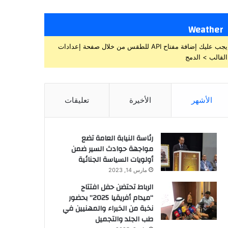
Weather
يجب عليك إضافة مفتاح API للطقس من خلال صفحة إعدادات
القالب > الدمج
الأشهر
الأخيرة
تعليقات
رئاسة النيابة العامة تضع
مواجهة حوادث السير ضمن
أولويات السياسة الجنائية
مارس 14, 2023
الرباط تحتضن حفل افتتاح
“ميدام أفريقيا 2025” بحضور
نخبة من الخبراء والمهنيين في
طب الجلد والتجميل