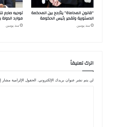
“قانون المحاماة” يتأرجح بين المحكمة
توجيه صارم لتر
الدستورية وتقدير رئيس الحكومة
موارد الدولة يسِ
منذ يومين
منذ يومين
اترك تعليقاً
لن يتم نشر عنوان بريدك الإلكتروني.
الحقول الإلزامية مشار إل
ا
ل
ت
ع
ل