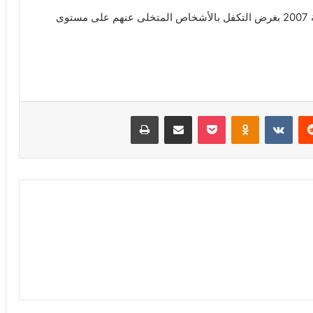
وتجدر الإشارة إلى أن جمعية “رياض الأمل” احدثت سنة 2007 بغرض التكفل بالأشخاص المتخلى عنهم على مستوى
ريست
بوكيت
Odnoklassniki
مشاركة عبر البريد
طباعة