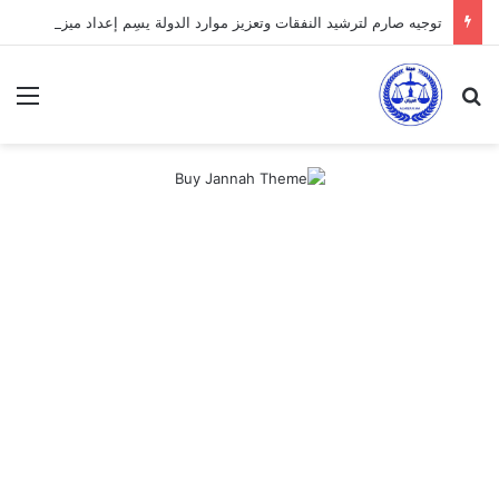
توجيه صارم لترشيد النفقات وتعزيز موارد الدولة يسِم إعداد ميزانية 2027
بحث عن
الق