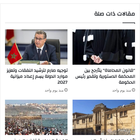
مقالات ذات صلة
“قانون المحاماة” يتأرجح بين
توجيه صارم لترشيد النفقات وتعزيز
المحكمة الدستورية وتقدير رئيس
موارد الدولة يسِم إعداد ميزانية
الحكومة
2027
منذ يوم واحد
منذ يوم واحد