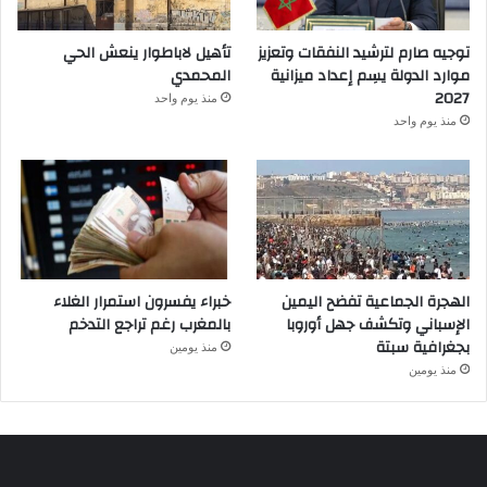
توجيه صارم لترشيد النفقات وتعزيز
تأهيل لاباطوار ينعش الحي
موارد الدولة يسِم إعداد ميزانية
المحمدي
2027
منذ يوم واحد
منذ يوم واحد
الهجرة الجماعية تفضح اليمين
خبراء يفسرون استمرار الغلاء
الإسباني وتكشف جهل أوروبا
بالمغرب رغم تراجع التدخم
بجغرافية سبتة
منذ يومين
منذ يومين