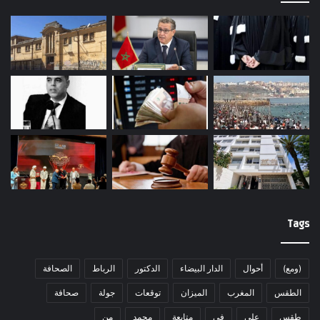
Tags
(ومع)
أحوال
الدار البيضاء
الدكتور
الرباط
الصحافة
الطقس
المغرب
الميزان
توقعات
جولة
صحافة
طقس
على
في
متابعة
محمد
من