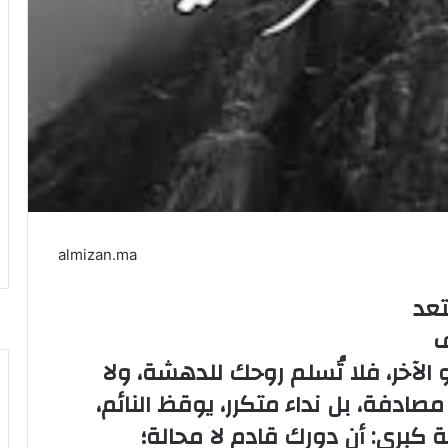
almizan.ma
تعد
ف
 الآخر، فلا تُسلم روحك للدهشة، ولا
 مصادفة، بل نداء متكرر، يوقظ النائم،
كبرى: أن دورك قادم لا محالة؛