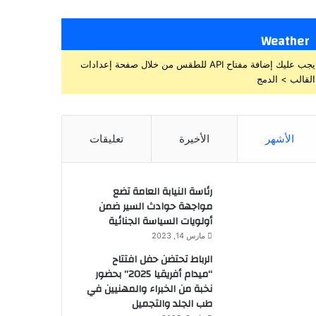
Weather
يجب عليك إضافة مفتاح API للطقس من خلال صفحة إعدادات
القالب > الدمج
الأشهر
الأخيرة
تعليقات
رئاسة النيابة العامة تضع
مواجهة حوادث السير ضمن
أولويات السياسة الجنائية
مارس 14, 2023
الرباط تحتضن حفل افتتاح
“ميدام أفريقيا 2025” بحضور
نخبة من الخبراء والمهنيين في
طب الجلد والتجميل