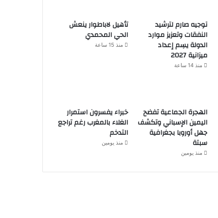
توجيه صارم لترشيد
تأهيل لاباطوار ينعش
النفقات وتعزيز موارد
الحي المحمدي
الدولة يسِم إعداد
منذ 15 ساعة
ميزانية 2027
منذ 14 ساعة
الهجرة الجماعية تفضح
خبراء يفسرون استمرار
اليمين الإسباني وتكشف
الغلاء بالمغرب رغم تراجع
جهل أوروبا بجغرافية
التدخم
سبتة
منذ يومين
منذ يومين