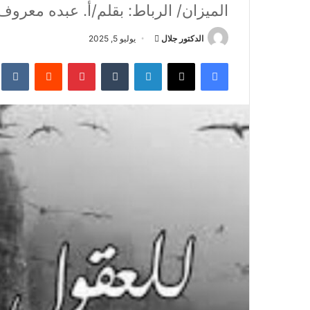
الميزان/ الرباط: بقلم/أ. عبده معروف
أرسل
الدكتور جلال
يوليو 5, 2025
بريدا
فيسبوك
X
لينكدإن
بينتيريست
إلكترونيا