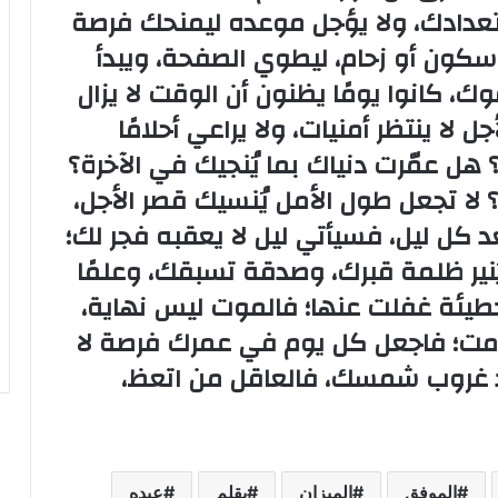
ستعدادك، ولا يؤجل موعده ليمنحك فرصة
 سكون أو زحام، ليطوي الصفحة، ويبدأ
كانوا يومًا يظنون أن الوقت لا يزال
ل لا ينتظر أمنيات، ولا يراعي أحلامًا
 هل عمّرت دنياك بما يُنجيك في الآخرة؟
؟ لا تجعل طول الأمل يُنسيك قصر الأجل،
د كل ليل، فسيأتي ليل لا يعقبه فجر لك؛
ُنير ظلمة قبرك، وصدقة تسبقك، وعلمًا
 خطيئة غفلت عنها؛ فالموت ليس نهاية،
قدمت؛ فاجعل كل يوم في عمرك فرصة لا
بعد غروب شمسك، فالعاقل من اتعظ،
الموفق
الميزان
بقلم
عبده