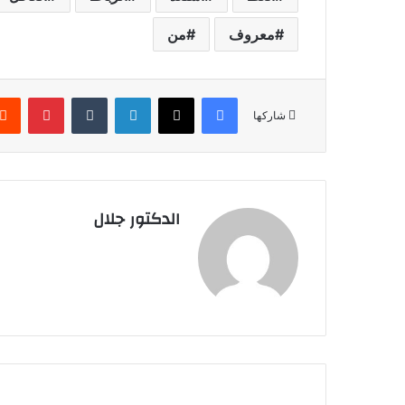
معروف
من
فيسبوك
X
لينكدإن
بينتير
شاركها
الدكتور جلال