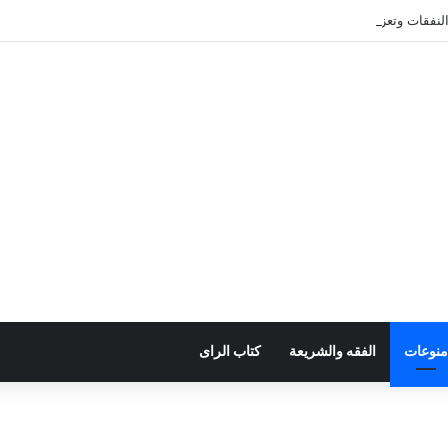
فقات وتعزيز موارد الدولة يسِم إعداد ميزانية 2027
منوعات
الفقه والشريعة
كتاب الراى