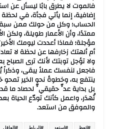
فالموت لا يطرق بابًا ليسأل عن ا
إضافية، إنما يأتي فجأة، في لحظة
الحساب؛ وكل من حولك ممن سبقوك، 
ممتدًا، وأن الأعمار طويلة، ولكن الأج
مؤجلة؛ فماذا أعددت ليومك الأخير؟
أم ألهتك زخارفها عن لحظة لا تعاد
ولا تؤجل توبتك لأنك ترى الصباح بع
فاجعل لنفسك عملاً يبقى، وذكراً ي
ينتفع به، وخطوةً نحو الخير تمحو
بل بداية عدٍّ حقيقيٍّ لحصاد ما 
تُهدَر، واعمل كأنك تودّع الحياة 
والموفق من استعد.
اتعظ
استعد
الرباط
العاقل