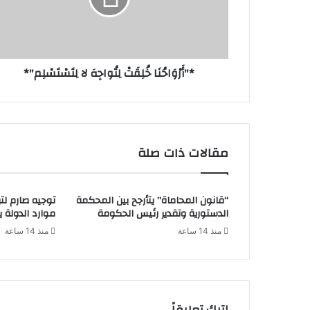
*"أَرْوَاحُنَا خُلِقَتْ لِتُواجِهَ لا لِتَسْتَسْلِم"*
مقالات ذات صلة
“قانون المحاماة” يتأرجح بين المحكمة
توجيه صارم لتر
الدستورية وتقدير رئيس الحكومة
موارد الدولة يسِ
منذ 14 ساعة
منذ 14 ساعة
اترك تعليقاً