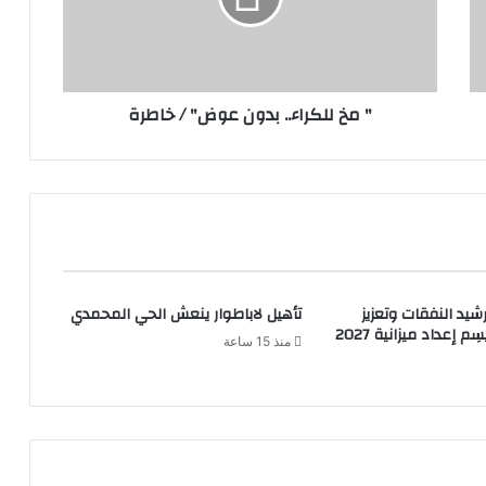
" مخ للكراء.. بدون عوض" / خاطرة
شيد النفقات وتعزيز
تأهيل لاباطوار ينعش الحي المحمدي
م إعداد ميزانية 2027
منذ 15 ساعة