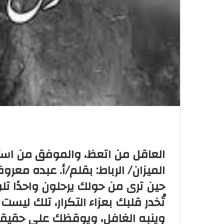
العاقل من اتعظ، والموفق من اس
الميزان/ الرباط: بقلم/أ. عبده معرو
حين ترى من حولك يرحلون واحدًا تلو
تُخدر قلبك بعزاء التكرار، تلك ليست
وينبه الغافل، ويوقظك على حقيقة 