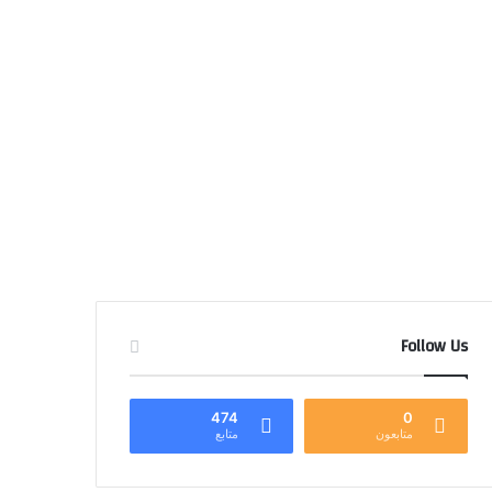
Follow Us
474
0
متابعون
متابع