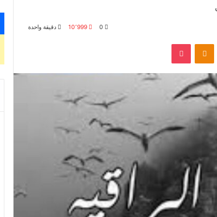
0
10٬999
دقيقة واحدة
بوكيت
Odnoklassniki