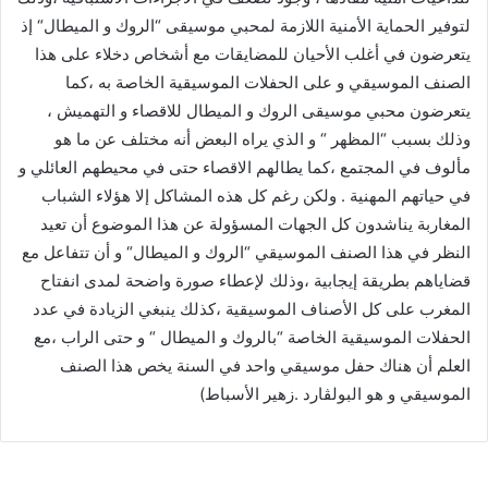
لتوفير الحماية الأمنية اللازمة لمحبي موسيقى “الروك و الميطال“ إذ
يتعرضون في أغلب الأحيان للمضايقات مع أشخاص دخلاء على هذا
الصنف الموسيقي و على الحفلات الموسيقية الخاصة به ،كما
يتعرضون محبي موسيقى الروك و الميطال للاقصاء و التهميش ،
وذلك بسبب “المظهر “ و الذي يراه البعض أنه مختلف عن ما هو
مألوف في المجتمع ،كما يطالهم الاقصاء حتى في محيطهم العائلي و
في حياتهم المهنية . ولكن رغم كل هذه المشاكل إلا هؤلاء الشباب
المغاربة يناشدون كل الجهات المسؤولة عن هذا الموضوع أن تعيد
النظر في هذا الصنف الموسيقي “الروك و الميطال“ و أن تتفاعل مع
قضاياهم بطريقة إيجابية ،وذلك لإعطاء صورة واضحة لمدى انفتاح
المغرب على كل الأصناف الموسيقية ،كذلك ينبغي الزيادة في عدد
الحفلات الموسيقية الخاصة “بالروك و الميطال “ و حتى الراب ،مع
العلم أن هناك حفل موسيقي واحد في السنة يخص هذا الصنف
الموسيقي و هو البولڤارد .زهير الأسباط)