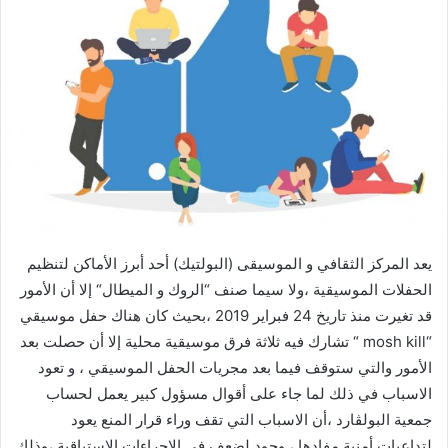
يعد المركز الثقافي و الموسيقى (البولتيك) أحد أبرز الأماكن لتنظيم
الحفلات الموسيقية ،ولا سيما صنف “الروك و الميطال“ إلا أن الأمور
قد تغيرت منذ تاريخ 24 فبراير 2019 ،بحيث كان هناك حفل موسيقي
“mosh kill “ تشارك فيه ثلاثة فرق موسيقية محلية إلا أن حصلت بعد
الأمور والتي ستوقف فيما بعد مجريات الحفل الموسيقي ، و تعود
الاسباب في ذلك لما جاء على أقوال مسؤول كبير يعمل لحساب
جمعية البولڤارد ،أن الاسباب التي تقف وراء قرار المنع يعود
لتداعيات أمنية مفادها ، وجود لضعف في الاجراءات الاستباقية ،وذلك