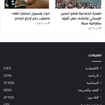
الهجرة الجماعية تفضح اليمين
خبراء يفسرون استمرار الغلاء
الإسباني وتكشف جهل أوروبا
بالمغرب رغم تراجع التدخم
بجغرافية سبتة
منذ 4 أيام
منذ 4 أيام
تصنيفات
الاقتصادية
(741)
الرياضة
(374)
السياسية
(3٬105)
الفقه والشريعة
(650)
القانــون
(4٬122)
صوت وصورة
(31)