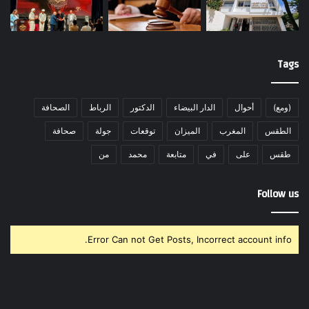
Tags
(ومع)
أحوال
الدار البيضاء
الدكتور
الرباط
الصحافة
الطقس
المغرب
الميزان
توقعات
جولة
صحافة
طقس
على
في
متابعة
محمد
من
Follow us
Error Can not Get Posts, Incorrect account info.