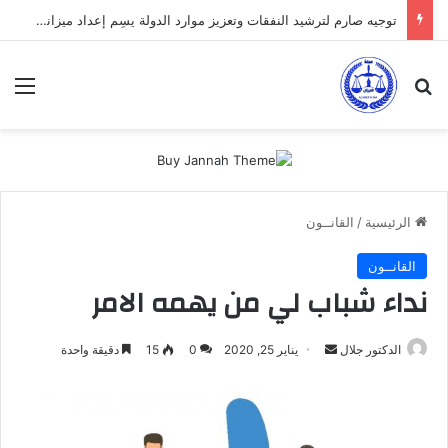
توجيه صارم لترشيد النفقات وتعزيز موارد الدولة يسِم إعداد ميزانية 2027
بحث عن
الق
الرئيسية
/
القانــون
القانــون
نداء شباب لي من يهمه الامر
أرسل
الدكتور جلال
يناير 25, 2020
0
15
دقيقة واحدة
بريدا
إلكترونيا