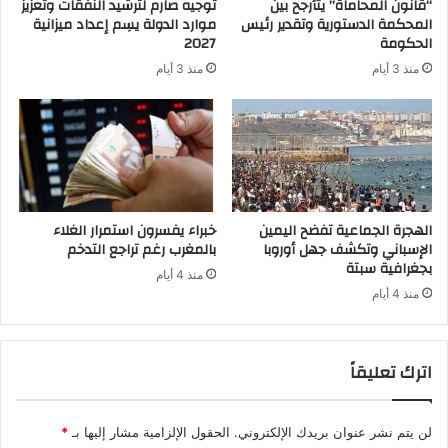
“قانون المحاماة” يتأرجح بين
توجيه صارم لترشيد النفقات وتعزيز
المحكمة الدستورية وتقدير رئيس
موارد الدولة يسِم إعداد ميزانية
الحكومة
2027
منذ 3 أيام
منذ 3 أيام
الهجرة الجماعية تفضح اليمين
خبراء يفسرون استمرار الغلاء
الإسباني وتكشف جهل أوروبا
بالمغرب رغم تراجع التدخم
بجغرافية سبتة
منذ 4 أيام
منذ 4 أيام
اترك تعليقاً
لن يتم نشر عنوان بريدك الإلكتروني.
الحقول الإلزامية مشار إليها بـ
*