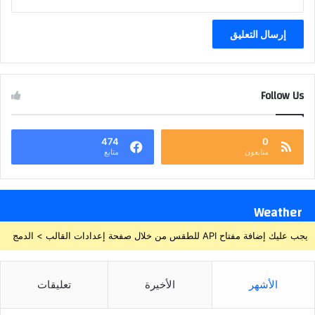
Follow Us
474
0
متابعون
متابع
Weather
يجب عليك إضافة مفتاح API للطقس من خلال صفحة إعدادات القالب > الدمج
الأشهر
الأخيرة
تعليقات