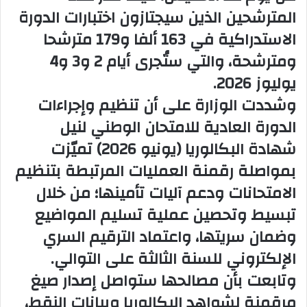
المترشحين الذين سيجتازون اختبارات الدورة
الاستدراكية في 163 ألفا و179 مترشحا
ومترشحة، والتي ستُجرى أيام 2 و3 و4
يوليوز 2026.
وشددت الوزارة على أن تنظيم وإجراءات
الدورة العادية للامتحان الوطني لنيل
شهادة البكالوريا (يونيو 2026) تميّزت
بمواصلة رقمنة العمليات المرتبطة بتنظيم
الامتحانات ودعم آليات تأمينها؛ من خلال
تبسيط وتحصين عملية تسليم المواضيع
وضمان سريتها، واعتماد الترقيم السري
الإلكتروني للسنة الثالثة على التوالي.
وتابعت بأن مصالحها ستواصل إصدار صيغ
مرقمنة لشواهد البكالوريا وبيانات النقط،