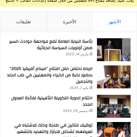
يجب عليك إضافة مفتاح API للطقس من خلال صفحة إعدادات القالب > الدمج
الأشهر
الأخيرة
تعليقات
رئاسة النيابة العامة تضع مواجهة حوادث السير
ضمن أولويات السياسة الجنائية
مارس 14, 2023
الرباط تحتضن حفل افتتاح “ميدام أفريقيا 2025”
بحضور نخبة من الخبراء والمهنيين في طب الجلد
والتجميل
مايو 2, 2025
اختتام الدورة التكوينة التأهيلية لفائدة العدول
الجدد
ديسمبر 29, 2023
توقيف فتاتين في طنجة وذلك للاشتباه في
تعريضهما لشخص للابتزاز والتهديد بالتشهير.