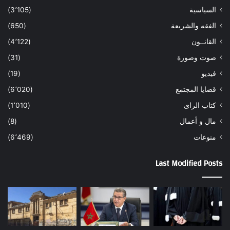
السياسية
(3٬105)
الفقه والشريعة
(650)
القانــون
(4٬122)
صوت وصورة
(31)
فيديو
(19)
قضايا المجتمع
(6٬020)
كتاب الراى
(1٬010)
مال و أعمال
(8)
منوعات
(6٬469)
Last Modified Posts