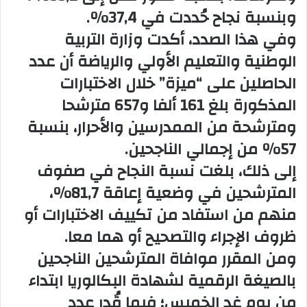
وبنسبة نجاح حُددت في 37,4%.
وفي هذا الصدد، أكدت وزارة التربية
الوطنية والتعليم الأولي والرياضة أن عدد
الحاصلين على “ميزة” خلال الاختبارات
المذكورة بلغ 161 ألفا و657 مترشحا
ومترشحة من الممدرسين والأحرار، بنسبة
57% من إجمالي الناجحين.
إلى ذلك، بلغت نسبة النجاح في صفوف
المترشحين في وضعية إعاقة 81,7%،
منهم من استفاد من تكييف الاختبارات أو
ظروف الإجراء والتصحيح أو هما معا.
ومن المقرر موافاة المترشحين الناجحين
بالصيغة الرقمية لشهادة البكالوريا ابتداء
من يوم غد الخميس؛ فيما قُدر عدد