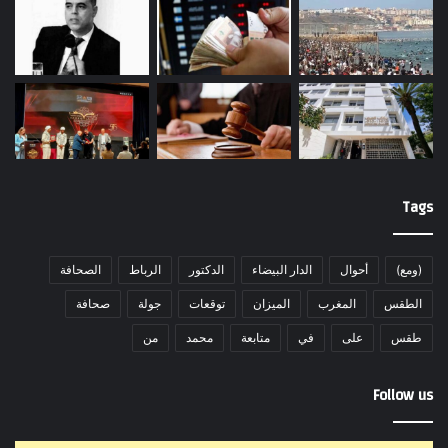
Tags
(ومع)
أحوال
الدار البيضاء
الدكتور
الرباط
الصحافة
الطقس
المغرب
الميزان
توقعات
جولة
صحافة
طقس
على
في
متابعة
محمد
من
Follow us