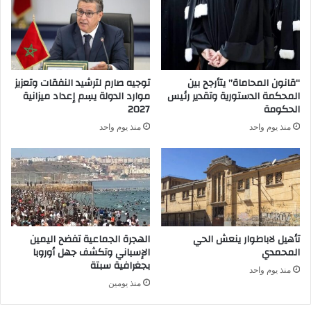
“قانون المحاماة” يتأرجح بين
توجيه صارم لترشيد النفقات وتعزيز
المحكمة الدستورية وتقدير رئيس
موارد الدولة يسِم إعداد ميزانية
الحكومة
2027
منذ يوم واحد
منذ يوم واحد
تأهيل لاباطوار ينعش الحي
الهجرة الجماعية تفضح اليمين
المحمدي
الإسباني وتكشف جهل أوروبا
بجغرافية سبتة
منذ يوم واحد
منذ يومين