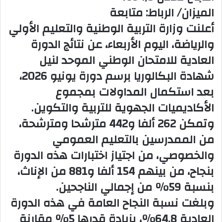
الميزان/ الرباط: متابعة
أعلنت وزارة التربية الوطنية والتعليم الأولي
والرياضة، اليوم الأربعاء، عن نتائج الدورة
العادية للامتحان الوطني الموحد لنيل
شهادة البكالوريا برسم دورة يونيو 2026،
بعد استكمال المداولات بمجموع
الأكاديميات الجهوية للتربية والتكوين.
وتمكن 262 ألفا و442 مترشحا ومترشحة،
من الممدرسين بالتعليم العمومي
والخصوصي، من اجتياز اختبارات هذه الدورة
بنجاح، من بينهم 154 ألفا و881 من الإناث،
بنسبة 59% من إجمالي الناجحين.
وبلغت نسبة النجاح العامة في هذه الدورة
العادية 64,8%، بزيادة قدرها 5% مقارنة