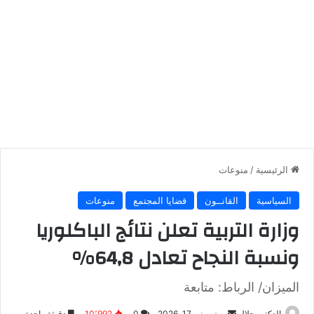
الرئيسية
/
منوعات
السياسية
القانــون
قضايا المجتمع
منوعات
وزارة التربية تعلن نتائج الباكلوريا
ونسبة النجاح تعادل 64,8%
الميزان/ الرباط: متابعة
أرسل
الدكتور جلال
يونيو 17, 2026
0
10٬992
دقيقة واحدة