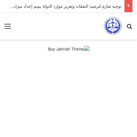
توجيه صارم لترشيد النفقات وتعزيز موارد الدولة يسِم إعداد ميزانية 2027
بحث عن
الق