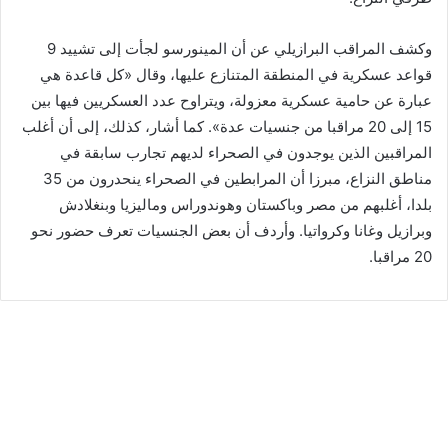
وكشف المراقب البرازيلي عن أن المينورسو لجأت إلى تشييد 9
قواعد عسكرية في المنطقة المتنازع عليها، وقال «كل قاعدة هي
عبارة عن حامية عسكرية معزولة، ويتراوح عدد العسكريين فيها بين
15 إلى 20 مراقبا من جنسيات عدة». كما أشار، كذلك، إلى أن أغلب
المراقبين الذين يوجدون في الصحراء لديهم تجارب سابقة في
مناطق النزاع، مبرزا أن المرابطين في الصحراء ينحدرون من 35
بلدا، أغلبهم من مصر وباكستان وهوندوراس وماليزيا وبنغلادش
وبرازيل وغانا وكرواتيا. وأردف أن بعض الجنسيات تعرف حضور نحو
20 مراقبا.