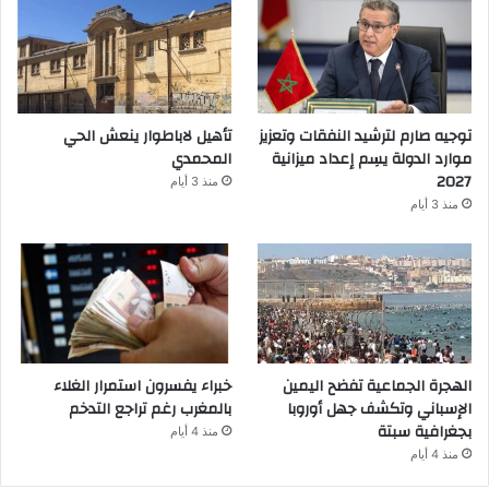
توجيه صارم لترشيد النفقات وتعزيز
تأهيل لاباطوار ينعش الحي
موارد الدولة يسِم إعداد ميزانية
المحمدي
2027
منذ 3 أيام
منذ 3 أيام
الهجرة الجماعية تفضح اليمين
خبراء يفسرون استمرار الغلاء
الإسباني وتكشف جهل أوروبا
بالمغرب رغم تراجع التدخم
بجغرافية سبتة
منذ 4 أيام
منذ 4 أيام