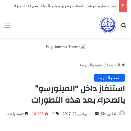
توجيه صارم لترشيد النفقات وتعزيز موارد الدولة يسِم إعداد ميزانية 2027
بحث عن
الق
الرئيسية
/
الفقه والشريعة
الفقه والشريعة
استنفاز داخل “المينورسو”
بالصحراء بعد هذه التطورات
أرسل
الدكتور جلال
نوفمبر 22, 2017
0
10٬017
دقيقة واحدة
بريدا
إلكترونيا