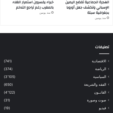
الهجرة الجماعية تفضح اليمين
خبراء يفسرون استمرار الغلاء
الإسباني وتكشف جهل أوروبا
بالمغرب رغم تراجع التدخم
بجغرافية سبتة
منذ يومين
منذ يومين
تصنيفات
الاقتصادية
(741)
الرياضة
(374)
السياسية
(3٬105)
الفقه والشريعة
(650)
القانــون
(4٬122)
صوت وصورة
(31)
فيديو
(19)