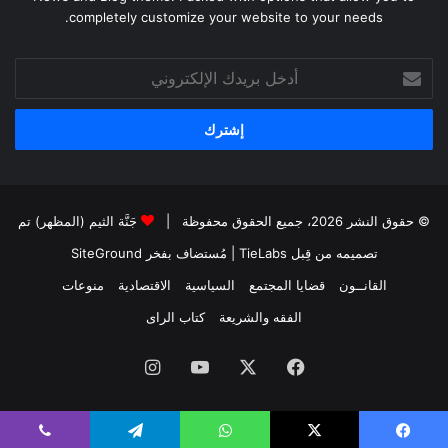
completely customize your website to your needs.
أدخل
بريدك
الإلكتروني
© حقوق النشر 2026، جميع الحقوق محفوظة |
جَنَّة الثيم (المظهر) تم
تصميمه من قِبل TieLabs
| مُستضاف بفخر
SiteGround
القانــون
قضايا المجتمع
السياسية
الاقتصادية
منوعات
الفقه والشريعة
كتاب الراى
فيسبوك
X
يوتيوب
انستقرام