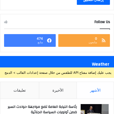
Follow Us
474
0
متابعون
متابع
Weather
يجب عليك إضافة مفتاح API للطقس من خلال صفحة إعدادات القالب > الدمج
الأشهر
الأخيرة
تعليقات
رئاسة النيابة العامة تضع مواجهة حوادث السير
ضمن أولويات السياسة الجنائية