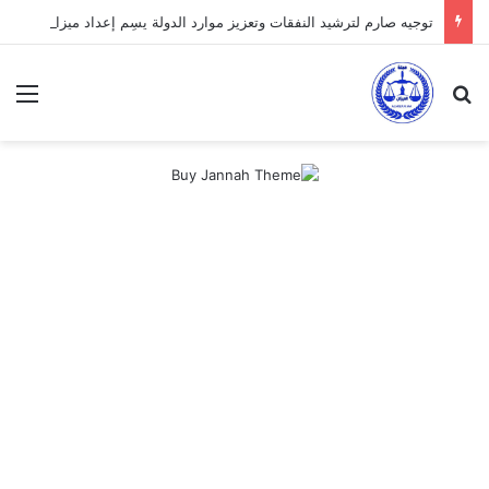
توجيه صارم لترشيد النفقات وتعزيز موارد الدولة يسِم إعداد ميزانية 2027
بحث عن
الق