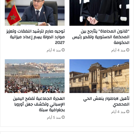
“قانون المحاماة” يتأرجح بين
توجيه صارم لترشيد النفقات وتعزيز
المحكمة الدستورية وتقدير رئيس
موارد الدولة يسِم إعداد ميزانية
الحكومة
2027
منذ 4 أيام
منذ 4 أيام
تأهيل لاباطوار ينعش الحي
الهجرة الجماعية تفضح اليمين
المحمدي
الإسباني وتكشف جهل أوروبا
بجغرافية سبتة
منذ 4 أيام
منذ 5 أيام