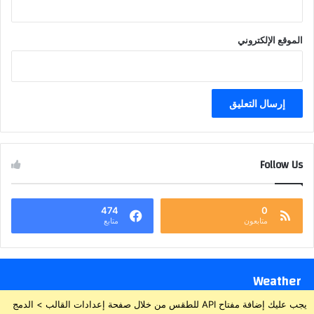
الموقع الإلكتروني
Follow Us
474
0
متابعون
متابع
Weather
يجب عليك إضافة مفتاح API للطقس من خلال صفحة إعدادات القالب > الدمج