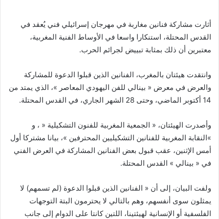
بريدا
إلكترونيا
أثارت مشاركة فنانين مغاربة في مهرجان إسرائيلي فني يُعقد في
القدس المحتلة، استنكارا واسعا في الأوساط الفنية المغربية،
معتبرين أن ذلك بمثابة تبييض لجرائم الحرب.
وانتقدت هيئتان بالمغرب، الفنانين الذين قبلوا الدعوة للمشاركة
والعرض في معرض « بينالي للفن اليهودي المعاصر »، الذي يمتد من
14 أكتوبر الماضي، وحتى 28 الشهر الجاري، في القدس المحتلة.
وأصدرت الهيئتان، « الجمعية المغربية للفنون التشكيلية « ، و
»النقابة المغربية للفنانين التشكيليين المحترفين »، بيانا مشتركا أول
أمس الإثنين، عقب قبول بعض الفنانين المشاركة في العرض الفني
في « بينالي » القدس المحتلة.
ولفت البيان، إلى أن « الفنانين الذين قبلوا الدعوة (لم تسمهم) لا
يمثلون سوى أنفسهم، وهم بالتالي لا يحترمون البتة التوجهات
الفلسفية أو الإنسانية لهيئتينا، اللتين كانتا على الدوام إلى جانب