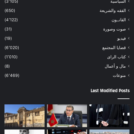
السياسية
(3٬105)
الفقه والشريعة
(650)
القانــون
(4٬122)
صوت وصورة
(31)
فيديو
(19)
قضايا المجتمع
(6٬020)
كتاب الراى
(1٬010)
مال و أعمال
(8)
منوعات
(6٬469)
Last Modified Posts