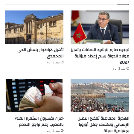
توجيه صارم لترشيد النفقات وتعزيز
تأهيل لاباطوار ينعش الحي
موارد الدولة يسِم إعداد ميزانية
المحمدي
2027
منذ 3 أيام
منذ 3 أيام
الهجرة الجماعية تفضح اليمين
خبراء يفسرون استمرار الغلاء
الإسباني وتكشف جهل أوروبا
بالمغرب رغم تراجع التدخم
بجغرافية سبتة
منذ 4 أيام