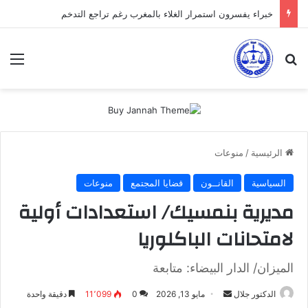
خبراء يفسرون استمرار الغلاء بالمغرب رغم تراجع التدخم
بحث عن
الق
الرئيسية
/
منوعات
السياسية
القانــون
قضايا المجتمع
منوعات
مديرية بنمسيك/ استعدادات أولية
لامتحانات الباكلوريا
الميزان/ الدار البيضاء: متابعة
أرسل
الدكتور جلال
مايو 13, 2026
0
11٬099
دقيقة واحدة