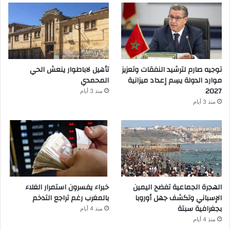
توجيه صارم لترشيد النفقات وتعزيز
تأهيل لاباطوار ينعش الحي
موارد الدولة يسِم إعداد ميزانية
المحمدي
2027
منذ 3 أيام
منذ 3 أيام
الهجرة الجماعية تفضح اليمين
خبراء يفسرون استمرار الغلاء
الإسباني وتكشف جهل أوروبا
بالمغرب رغم تراجع التدخم
بجغرافية سبتة
منذ 4 أيام
منذ 4 أيام