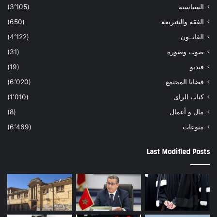
السياسية
(3٬105)
الفقه والشريعة
(650)
القانــون
(4٬122)
صوت وصورة
(31)
فيديو
(19)
قضايا المجتمع
(6٬020)
كتاب الراى
(1٬010)
مال و أعمال
(8)
منوعات
(6٬469)
Last Modified Posts