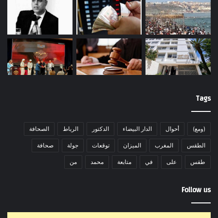
Tags
(ومع)
أحوال
الدار البيضاء
الدكتور
الرباط
الصحافة
الطقس
المغرب
الميزان
توقعات
جولة
صحافة
طقس
على
في
متابعة
محمد
من
Follow us