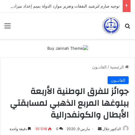
توجيه صارم لترشيد النفقات وتعزيز موارد الدولة يسِم إعداد ميزانية 2027
بحث عن
الق
الرئيسية
/
القانــون
القانــون
جوائز للفرق الوطنية الأربعة
ببلوغها المربع الذهبي لمسابقتي
الأبطال والكونفدرالية
أرسل
الدكتور جلال
مارس 9, 2020
0
10٬016
دقيقة واحدة