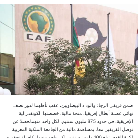
بريدا
إلكترونيا
ضمن فريقي الرجاء والوداد البيضاويين، عقب تأهلهما لدور نصف
نهائي عصبة أبطال إفريقيا، منحة مالية، خصصتها الكونفدرالية
الإفريقية، في حدود 875 مليون سنتيم، لكل واحد منهما.فضلا عن
توصل الفريقين معا، بمساهمة مالية من الجامعة الملكية المغربية
لكرة القدم، تبلغ 100 مليون سنتيم، لكل واحد منهما، كإجراء تحفيزي