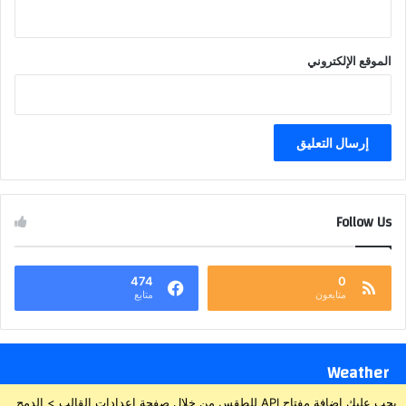
الموقع الإلكتروني
Follow Us
474
0
متابعون
متابع
Weather
يجب عليك إضافة مفتاح API للطقس من خلال صفحة إعدادات القالب > الدمج