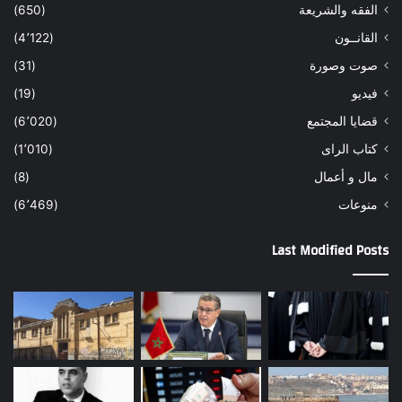
الفقه والشريعة
(650)
القانــون
(4٬122)
صوت وصورة
(31)
فيديو
(19)
قضايا المجتمع
(6٬020)
كتاب الراى
(1٬010)
مال و أعمال
(8)
منوعات
(6٬469)
Last Modified Posts