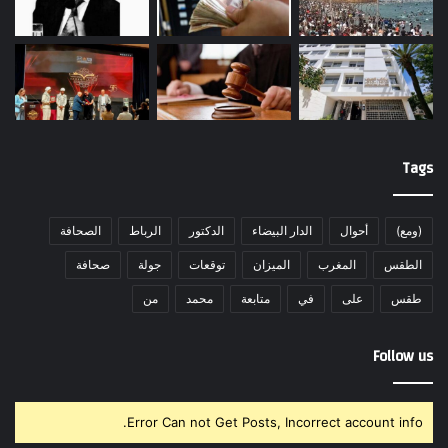
Tags
(ومع)
أحوال
الدار البيضاء
الدكتور
الرباط
الصحافة
الطقس
المغرب
الميزان
توقعات
جولة
صحافة
طقس
على
في
متابعة
محمد
من
Follow us
Error Can not Get Posts, Incorrect account info.