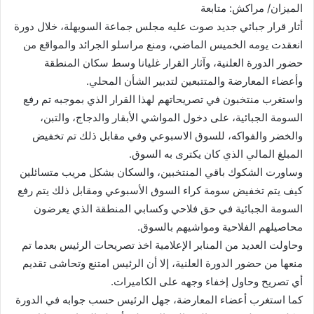
الميزان/ مراكش: متابعة
أثار قرار جبائي جديد صوت عليه مجلس جماعة السويهلة، خلال دورة
انعقدت يومه الخميس الماضي، ومنع مراسلو الجرائد والمواقع من
حضور الدورة العلنية، وآثار القرار غليانا وسط سكان المنطقة
وأعضاء المعارضة والمتتبعين لتدبير الشأن المحلي.
واستغرب منتخبون في تصريحاتهم لهذا القرار الذي بموجبه تم رفع
السومة الجبائية، على دخول المواشي الأبقار والدجاج، والتبن،
والخضر والفواكه، للسوق الاسبوعي وفي مقابل ذلك تم تخفيض
المبلغ المالي الذي كان يكترى به السوق.
وساورت الشكوك باقي المنتخبين، والسكان بشكل مريب متسائلين
كيف يتم تخفيض سومة كراء السوق الأسبوعي ومقابل ذلك يتم رفع
السومة الجبائية في حق فلاحي وكسابي المنطقة الذي يعرضون
محاصيلهم الفلاحية ومواشيهم بالسوق.
وحاولت العديد من المنابر الإعلامية اخذ تصريحات الرئيس بعدما تم
منعها من حضور الدورة العلنية، إلا أن الرئيس امتنع وتحاشى تقديم
أي تصريح وحاول إخفاء وجهه على الكاميرات.
كما استغرب أعضاء المعارضة، جهل الرئيس حسب جوابه في الدورة