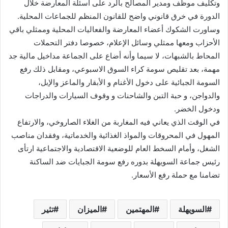
وتكليف موظف ومدير المصالح بالرد على أسئلة المعارضة خلال
الدورة في خرق قانوني واضح للقانون المنظم للجماعات المحلية.
وساورت الشكوك أعضاء المعارضة والفعاليات المحلية وممثلي باقي
الأحزاب ومعها ممثلي وسائل الإعلام، خصوصا دفتر التحملات
المحاط بالشبهات، لا سيما وأنه أضاع على الجماعة مداخيل مالية جد
مهمة، بعد تقليص سومة كراء السوق الاسبوعي، ومقابل ذلك رفع
السومة الجبائية على دخول الأغنام و الأبقار والماعز والإبل،
والدواجن، و حبة التبن والشاحنات و وقوف السيارات والدراجات
ودخول الخضر.
في الوقت الذي يعاني فيه المغاربة من الغلاء الصاروخي، والارتفاع
المهول في المحروقات والمواذ الغذائية والخدماتية، وفقدان مناصب
الشغل، وأمام السخط العام للوضعية الاقتصادية والاجتماعية ارتأى
رئيس جماعة السويهلة بدوره رفع سومة الجبايات ضد الساكنة
تضامنا مع حملة رفع الأسعار.
السويهلة
المهتمين
الميزان
تثير