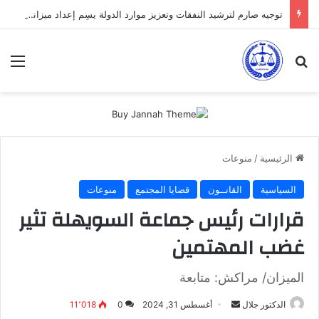
توجيه صارم لترشيد النفقات وتعزيز موارد الدولة يسِم إعداد ميزانية 2027
بحث عن
الق
الرئيسية
/
منوعات
السياسية
القانــون
قضايا المجتمع
منوعات
قرارات رئيس جماعة السويهلة تثير
غضب المهتمين
الميزان/ مراكش: متابعة
أرسل
الدكتور جلال
أغسطس 31, 2024
0
11٬018