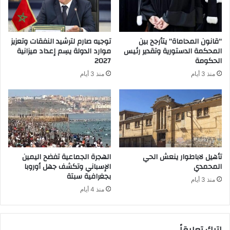
“قانون المحاماة” يتأرجح بين
توجيه صارم لترشيد النفقات وتعزيز
المحكمة الدستورية وتقدير رئيس
موارد الدولة يسِم إعداد ميزانية
الحكومة
2027
منذ 3 أيام
منذ 3 أيام
تأهيل لاباطوار ينعش الحي
الهجرة الجماعية تفضح اليمين
المحمدي
الإسباني وتكشف جهل أوروبا
بجغرافية سبتة
منذ 3 أيام
منذ 4 أيام
اترك تعليقاً