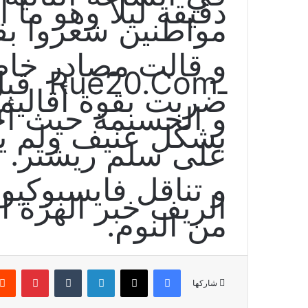
دقيقة ليلاً وهو ما
مواطنين شعروا بقو
و قالت مصادر خاص
ـ0.Com
ضربت بقوة أقاليم 
و الحسيمة حيث أ
بشكل عنيف ولم يع
على سلم ريشتر.
و تناقل فايسبوكي
الريف خبر الهزة ا
من النوم.
فيسبوك
X
لينكدإن
بينتير
شاركها