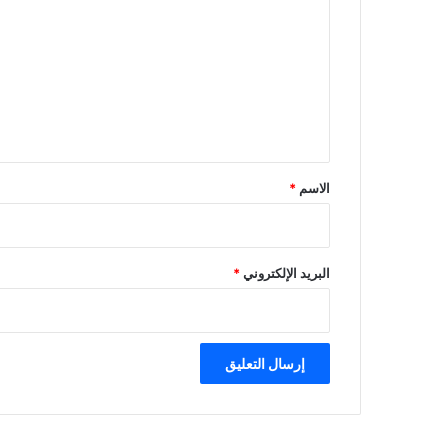
ل
ت
ع
ل
ي
ق
*
الاسم
*
البريد الإلكتروني
*