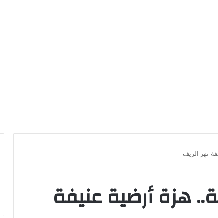
فة تهز الريف
ة.. هزة أرضية عنيفة