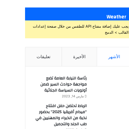
Weather
يجب عليك إضافة مفتاح API للطقس من خلال صفحة إعدادات
القالب > الدمج
الأشهر
الأخيرة
تعليقات
رئاسة النيابة العامة تضع
مواجهة حوادث السير ضمن
أولويات السياسة الجنائية
مارس 14, 2023
الرباط تحتضن حفل افتتاح
“ميدام أفريقيا 2025” بحضور
نخبة من الخبراء والمهنيين في
طب الجلد والتجميل