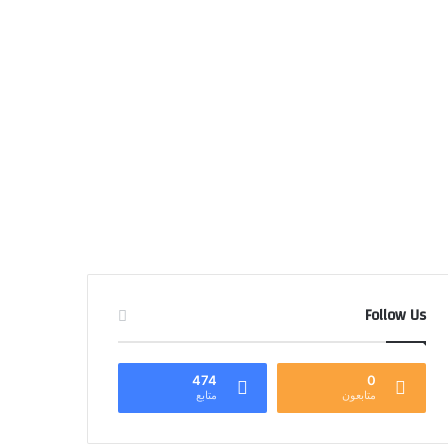
Follow Us
474
0
متابعون
متابع