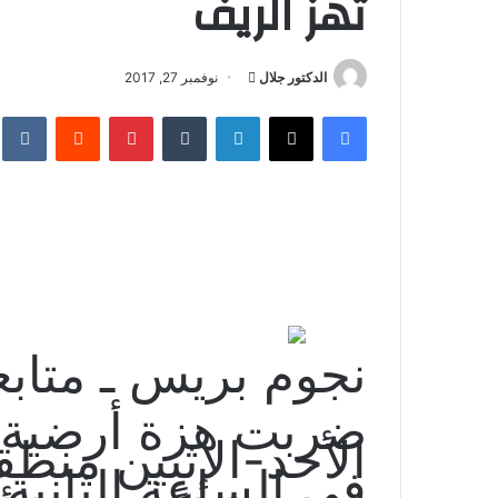
تهز الريف
أرسل
الدكتور جلال
نوفمبر 27, 2017
بريدا
فيسبوك
X
لينكدإن
بينتيريست
إلكترونيا
نجوم بريس ـ متابع
ضربت هزة أرضية ع
الأحد-الإثنين منطق
في الساعة الثاني